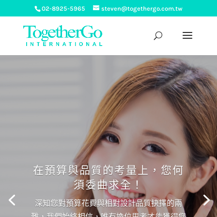
02-8925-5965
steven@togethergo.com.tw
在預算與品質的考量上，您何
須委曲求全！
深知您對預算花費與相對設計品質抉擇的兩
難，我們始終相信，唯有換位思考才能獲得您